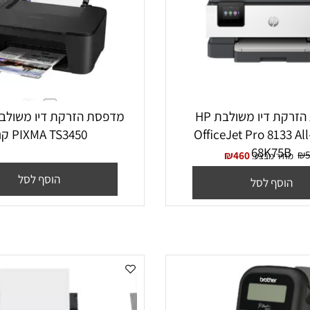
מדפסת הזרקת דיו משולבת HP
מ
OfficeJet Pro 813
PIXMA TS3450 קנון
68K75
₪
460
יר מבצע:
הוסף לסל
סף לסל