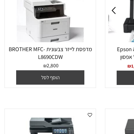
‏הזרקת דיו ‏רגילה Epson
מדפסת לייזר צבעונית BROTHER MFC-
L8690CDW
2,800
₪
הוסף לסל