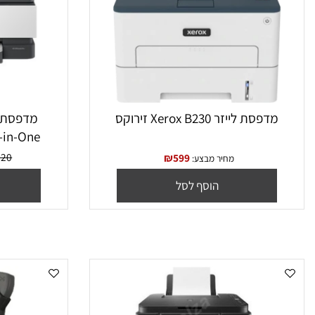
דפסת לייזר Xerox B230 זירוקס
3 All-in-One
B
₪
520
₪
599
מחיר מבצע:
מח
הוסף לסל
הו