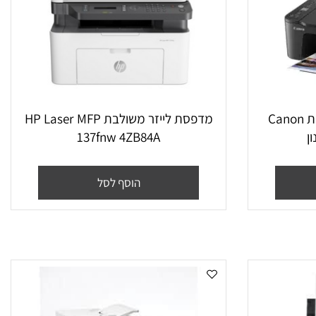
דפסת ‏הזרקת דיו ‏משולבת Canon
מדפסת ‏לייזר ‏משולבת HP Laser MFP
137fnw 4ZB84A
הוסף לסל