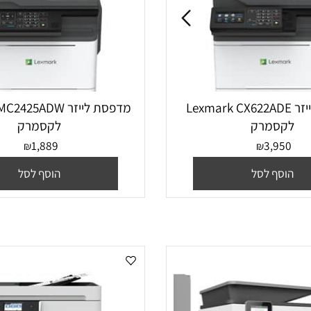
פסת ‏לייזר Lexmark CX622ADE
מדפסת ‏לייזר 2425ADW
סמרק
לקסמרק
1,889
3,9
₪
₪
סף לסל
הוסף לסל