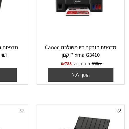
מדפסת ‏הזרקת דיו ‏משולבת Canon
מדפסת ‏תרמית
Pixma G3410 קנון
ותוויות Brother PTH110
₪
850
₪
788
מחיר מבצע:
מחיר מ
הוסף לסל
הו