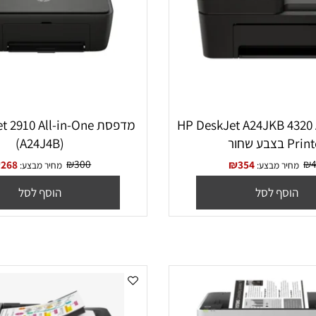
HP DeskJet A24JKB 4320 
מדפסת t 2910 All-in-One
ר
(A24J4B)
₪
300
₪
268
₪
354
יר מבצע:
מחיר מבצע:
סף לסל
הוסף לסל