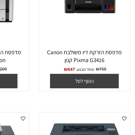
מדפסת הזרקת דיו משולבת Canon
Pixma G3416 קנון
170 Epson
₪
1,200
₪
750
₪
647
מחיר מבצע:
מח
הוסף לסל
הו