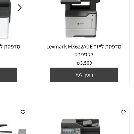
מדפסת ‏לייזר Lexmark MX622ADE
מד
לקסמרק
לק
50
3,500
₪
הוסף לסל
הו