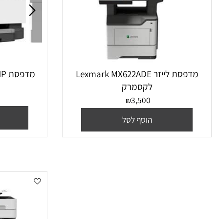
מדפסת ‏לייזר Lexmark MX622ADE
מדפסת HP אופיסג'ט Pro-9013 AiO
לקסמרק
3,500
₪
הו
הוסף לסל