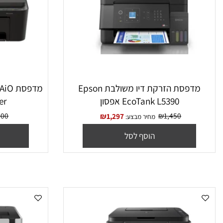
מדפסת הזרקת דיו משולבת Epson
מדפסת AiO
EcoTank L5390 אפסון
Printer בצבע שחו
₪
400
₪
1,450
₪
1,297
מחיר מבצע:
מח
הוסף לסל
הו