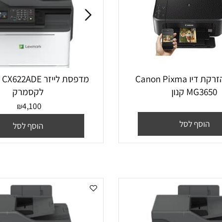
מדפסת ‏הזרקת דיו Canon Pixma
מדפסת ‏לייזר X622ADE
M קנון
לקסמרק
4,100
₪
סף לסל
הוסף לסל