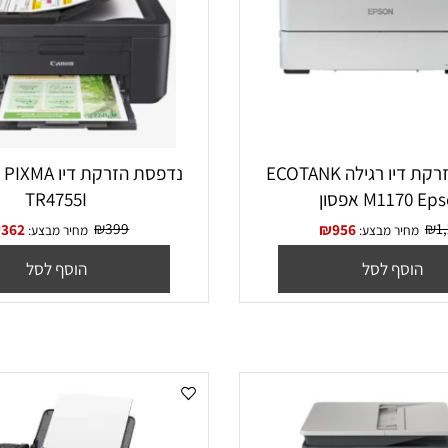
מדפסת הזרקת דיו רגילה ECOTANK
נדפסת הזרקת דיו A
M1 אפסון
TR4755I
₪
399
₪
362
₪
956
יר מבצע:
מחיר מבצע:
סף לסל
הוסף לסל