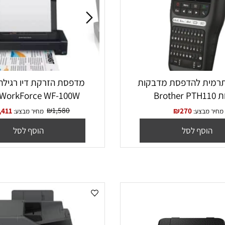
 ‏להדפסת מדבקות
מדפסת 
WorkForce WF-100W אפסון
₪
1,580
₪
1,411
₪
270
בצע:
מחיר מבצע:
סף לסל
הוסף לסל