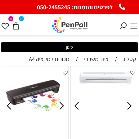
לפרטים והזמנות:
050-2455245
0
0
סינון
קטלוג
/
ציוד משרדי
/
מכונות למינציה A4