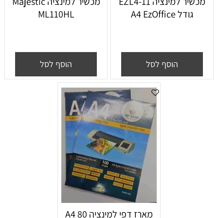
מכשיר למינציה EZL4-11
‏מכשיר למינציה Majestic
גודל A4 EzOffice
ML110HL
הוסף לסל
הוסף לסל
מארז דפי למינציה A4 80