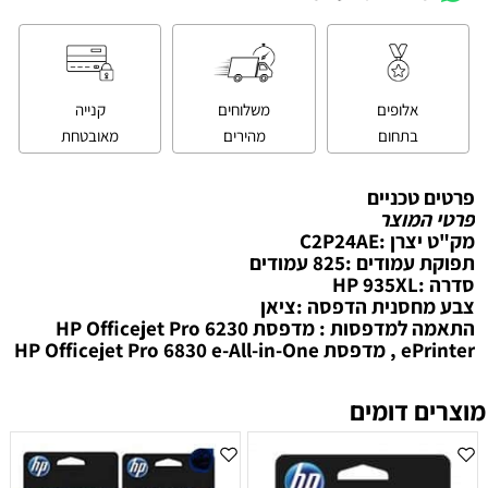
אלופים
משלוחים
קנייה
בתחום
מהירים
מאובטחת
פרטים טכניים
פרטי המוצר
מק"ט יצרן :C2P24AE
תפוקת עמודים :825 עמודים
סדרה :HP 935XL
צבע מחסנית הדפסה :ציאן
התאמה למדפסות : מדפסת HP Officejet Pro 6230
ePrinter , מדפסת HP Officejet Pro 6830 e-All-in-One
מוצרים דומים