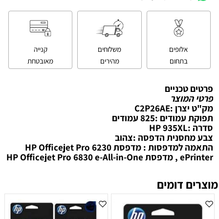
אלופים
משלוחים
קנייה
בתחום
מהירים
מאובטחת
פרטים טכניים
פרטי המוצר
מק"ט יצרן :C2P26AE
תפוקת עמודים :825 עמודים
סדרה :HP 935XL
צבע מחסנית הדפסה :צהוב
התאמה למדפסות : מדפסת HP Officejet Pro 6230
ePrinter , מדפסת HP Officejet Pro 6830 e-All-in-One
מוצרים דומים