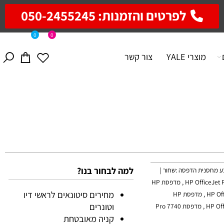
לפרטים והזמנות: 050-2455245
0
0
מוצרי YALE
צור קשר
למה לבחור בנו?
קת עמודים :2000 עמודים | סדרה :953XL | צבע מחסנית הדפסה :שחור |
התאמה למדפסות : מדפסת HP OfficeJet Pro 8210 , מדפסת HP OfficeJet Pro 8218 , מדפסת HP
מחירים סיטונאים לראשי דיו
OfficeJet Pro 8710 All-in-One , מדפסת HP OfficeJet Pro 8720 All-in-One , מדפסת HP
וטונרים
OfficeJet Pro 8725 All-in-One , מדפסת HP OfficeJet Pro 8730 All-in-One , מדפסת Pro 7740