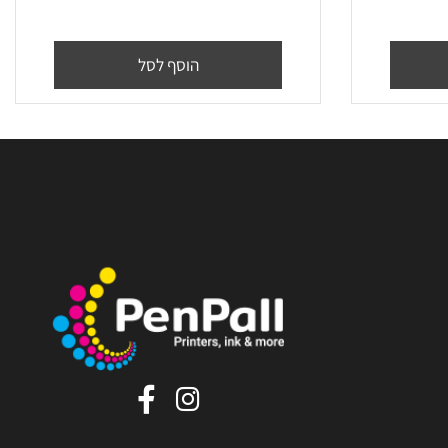
דיו צהוב מקורי ברדר LC427XL
הוסף לסל