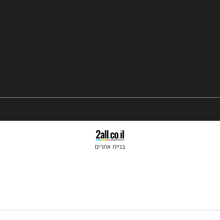
נייד:
050-2455245
טלפון קווי:
074-7026060
שעות פתיחה 10:00-18:00
בניית אתרים