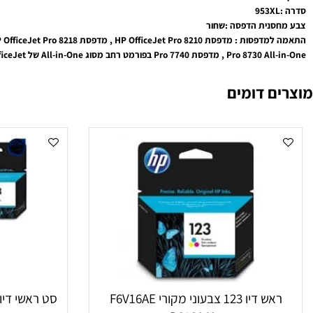
L0S70
2000 עמודים
נית הדפסה :שחור
Pro 7 בפורמט רחב מסוג All-in-One של HP OfficeJet
 דומים