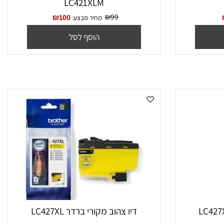
1 שחור מקורי F6V17AE
‏ראש דיו אדום מקורי Brother
LC421XLM
₪
99
₪
100
מחיר מבצע:
הוסף לסל