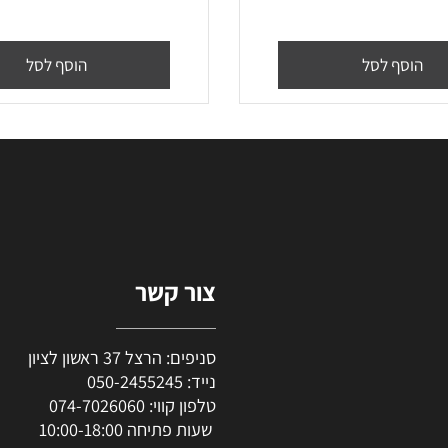
רדר LC427XL
דיו אדום מקורי ברדר LC427XL
סף לסל
הוסף לסל
צור קשר
סניפים: הרצל 37 ראשון לציון