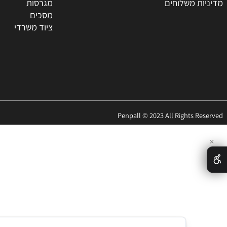
החברה
מדפסות
ר
סלולאר
האתר
ציוד היקפי
 משלוחים
מגרסות
מסכים
ציוד משרדי
Penpall © 2023 All Rights 