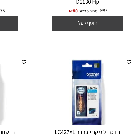
ראש דיו 123 צבעוני מקורי F6V16AE
סט ראשי דיו מקורי HP 123 (שחור+צ
D2130 Hp
₪
175
₪
85
₪
80
מחיר מבצע:
מח
הוסף לסל
הו