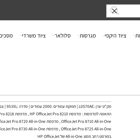
ציוד היקפי
מגרסות
סלולאר
ציוד משרדי
מסכים
מק"ט יצרן :L0S70AE | תפו