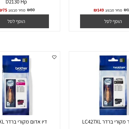
בע)
ראש דיו 23
D2130 Hp
₪
80
₪
75
₪
149
יר מבצע:
מחיר מבצע:
סף לסל
הוסף לסל