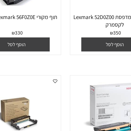
תוף מקורי למדפסת Lexmark 52D0Z00
‏תוף מקורי Lexmark 56F0Z0E לקסמרק
סמרק
330
35
₪
₪
סף לסל
הוסף לסל