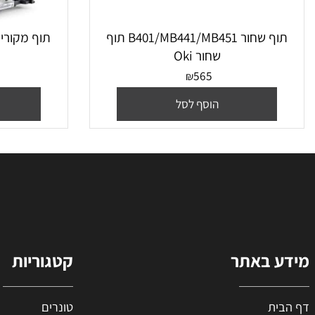
‏תוף ‏שחור B401/MB441/MB451 תוף
‏תוף מקורי Xerox 101R00664 זירוקס
שחור Oki
5
565
₪
הוסף לסל
הו