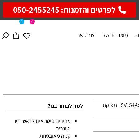
לפרטים והזמנות: 050-2455245
0
0
מוצרי YALE
צור קשר
-R307 ML–4512/5012 | | מק"ט יצרן :SV154A | תפוקת
למה לבחור בנו?
מחירים סיטונאים לראשי דיו
וטונרים