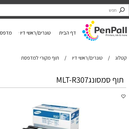
דף הבית
טונרים/ראשי דיו
מדפסות
/
טונרים/ראשי דיו
/
תוף מקורי למדפסת
סונג‎ MLT-R307