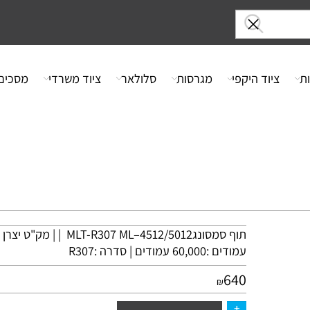
ציוד היקפי
מגרסות
סלולאר
ציוד משרדי
מסכים
תוף סמסונג‎
MLT
עמודים :60,000 עמודים | סדרה :R307
640
₪