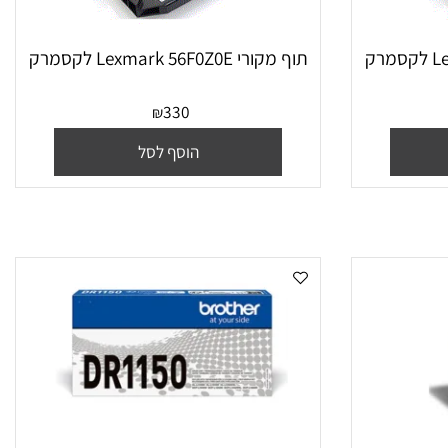
‏תוף מקורי Lexmark 56F0Z0E לקסמרק
330
₪
הוסף לסל