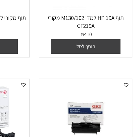
תוף HP 19A למד' M130/102 מקורי
CF219A
לק
0
410
₪
הוסף לסל
הו