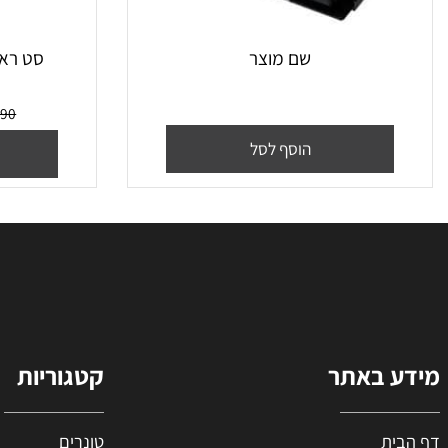
שם מוצר
סט ראשי דיו מקו
₪
190
מח
הוסף לסל
הו