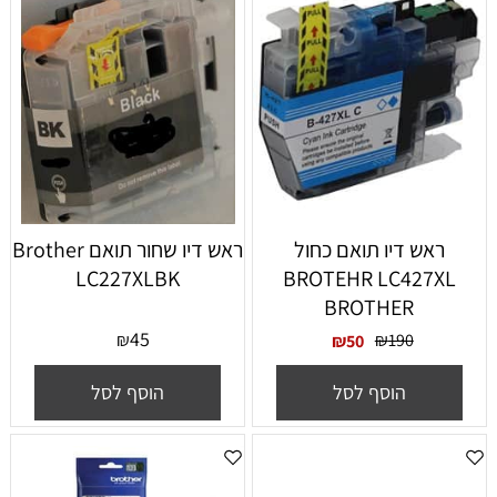
ראש דיו תואם כחול
‏ראש דיו ‏שחור תואם Brother
LC227XLBK
BROTEHR LC427XL
BROTHER
45
₪
₪
190
₪
50
הוסף לסל
הוסף לסל