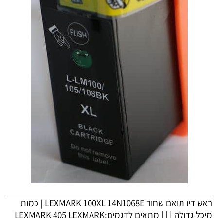
ראש דיו תואם שחור
LEXMARK
100XL 14N1068E | כמות
מיכל גדולה | | | מתאים לדגמים:
LEXMARK
405
LEXMARK