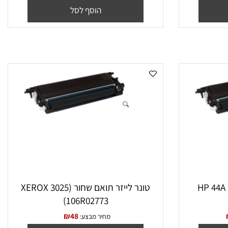
MLTD203E סמסונג
₪
100
₪
59
מחיר מבצע:
הוסף לסל
טונר לייזר תואם שחור (XEROX 3025