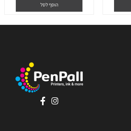
ׁ(106R02773
₪
48
מחיר מבצע:
הוסף לסל