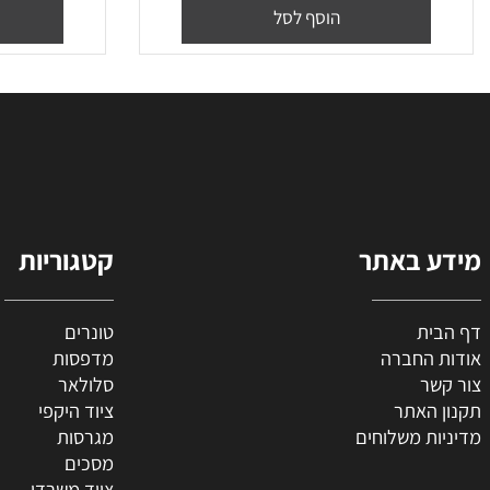
₪
100
₪
60
₪
36
מחיר מבצע:
מח
הוסף לסל
הו
 באתר
קטגוריות
ת
טונרים
החברה
מדפסות
ר
סלולאר