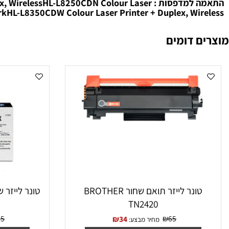
ר תואם שחור TN-326BK
דים: 3500 דפים
התאמה למדפסות : lessHL-L8250CDN Colour Laser
NetworkHL-L8350CDW Colour Laser Printer + Duplex, Wi
 דומים
טונר לייזר תואם שחור BROTHER
טונר לייזר ‏שחור תואם F280X