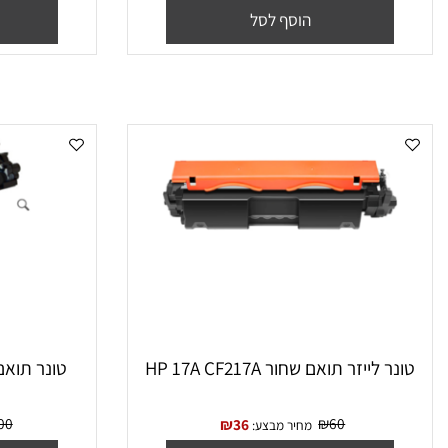
TN2420
₪
75
₪
65
₪
34
מחיר מבצע:
מח
הוסף לסל
הו
 ‏לייזר תואם שחור HP 17A CF217A
‏טונר תואם שחור 106A W1106A