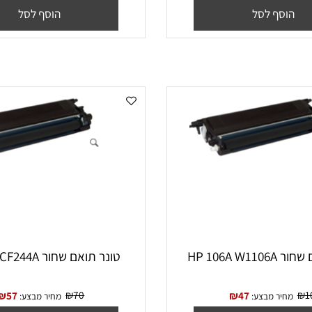
₪
110
₪
63
₪
68
יר מבצע:
מחיר מבצע:
סף לסל
הוסף לסל
HP 
‏טונר תואם שחור HP 44A CF244A