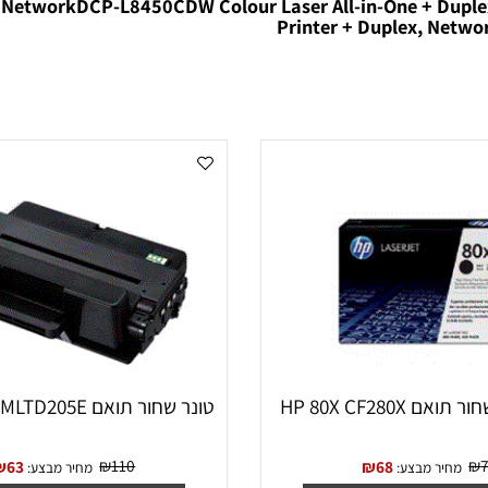
etworkDCP-L8450CDW Colour Laser All-in-One + Duplex, Wire
Printer + Duplex, 
HP 80X C
טונר שחור תואם SAMSUNG MLTD205E