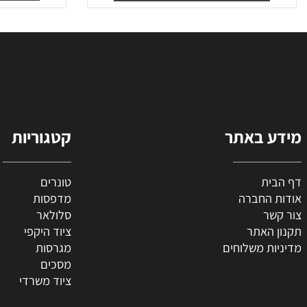
₪
190
₪
50
מחיר מבצע:
הו
הוסף לסל
 באתר
קטגוריות
ת
טונרים
החברה
מדפסות
ר
סלולאר
האתר
ציוד היקפי