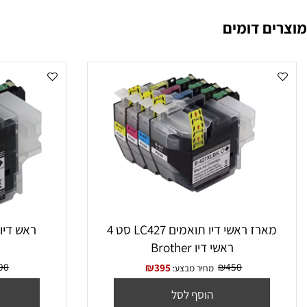
ם שחור BROTHER LC-227XL
 MFC-J4620DW Brother MFC-J5320DW Brother MFC-J5
 דומים
‏מארז ראשי דיו תואמים LC427 סט 4
ראשי דיו Brother
XL
₪
190
₪
450
₪
395
מחיר מבצע:
מח