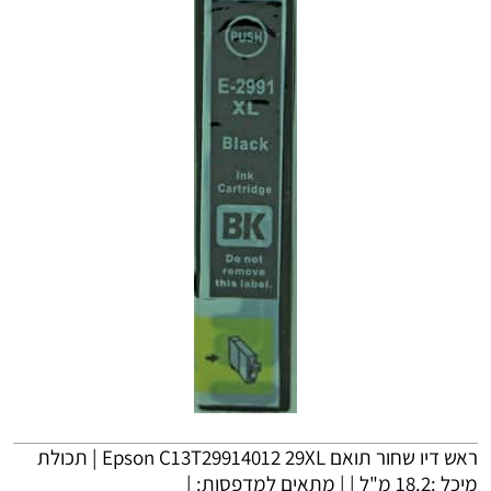
ראש דיו שחור תואם Epson C13T29914012 29XL | תכולת
מיכל :18.2 מ"ל | | מתאים למדפסות: |