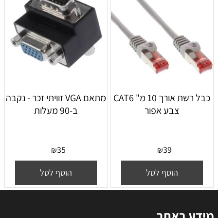
כבל רשת אורך 10 מ" CAT6
מתאם VGA זוויתי זכר - נקבה
צבע אפור
ב-90 מעלות
35
39
₪
₪
הוסף לסל
הוסף לסל
מידע באתר