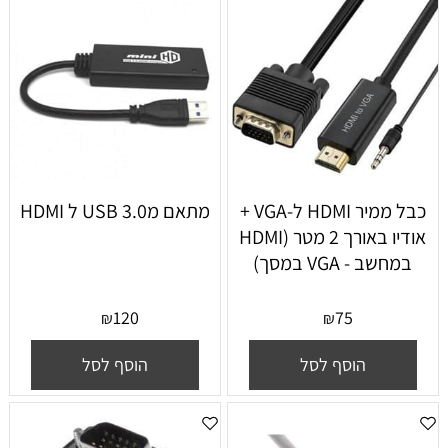
כבל ממיר HDMI ל-VGA +
מתאם מUSB 3.0 ל HDMI
אודיו באורך 2 מטר (HDMI
במחשב - VGA במסך)
120
75
₪
₪
הוסף לסל
הוסף לסל