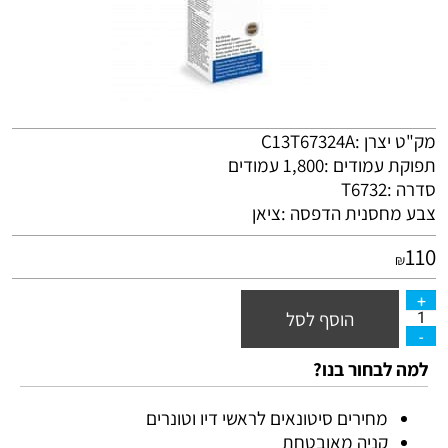
מק"ט יצרן :C13T67324A
תפוקת עמודים :1,800 עמודים
סדרה :T6732
צבע מחסנית הדפסה :ציאן
110
₪
הוסף לסל
למה לבחור בנו?
מחירים סיטונאים לראשי דיו וטונרים
קניה מאובטחת