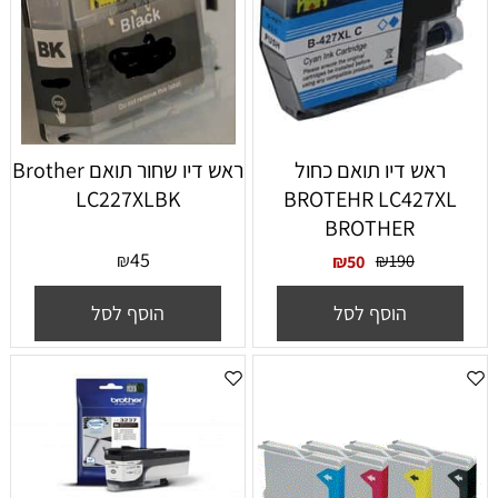
ראש דיו תואם כחול
‏ראש דיו ‏שחור תואם Brother
LC227XLBK
BROTEHR LC427XL
BROTHER
45
₪
₪
190
₪
50
הוסף לסל
הוסף לסל