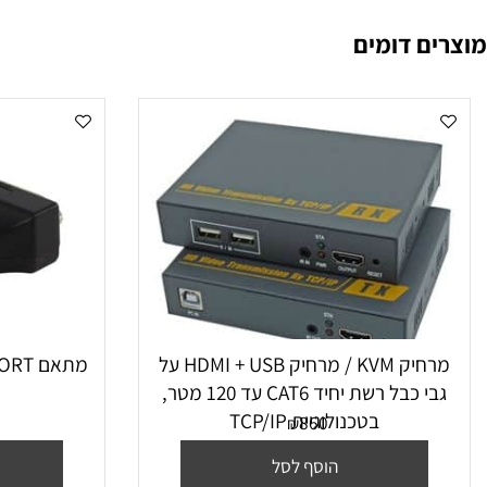
 דומים
מרחיק KVM / מרחיק HDMI + USB על
מתאם DISPLAYPORT זכר - DVI נקבה
גבי כבל רשת יחיד CAT6 עד 120 מטר,
בטכנולוגיית TCP/IP
860
₪