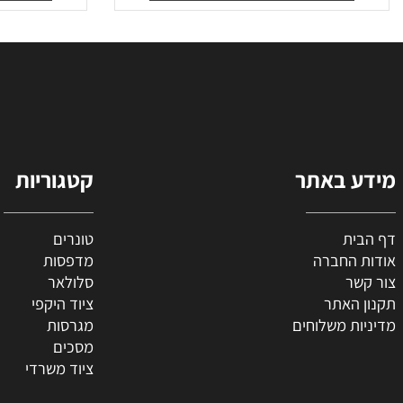
0
75
₪
הוסף לסל
הו
 באתר
קטגוריות
ת
טונרים
החברה
מדפסות
ר
סלולאר
האתר
ציוד היקפי