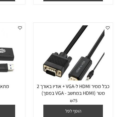
הוסף לסל
הו
כבל ממיר HDMI ל-VGA + אודיו באורך 2
מתאם מUSB 3.0 ל HDMI
HDMI במחשב - VGA במסך)