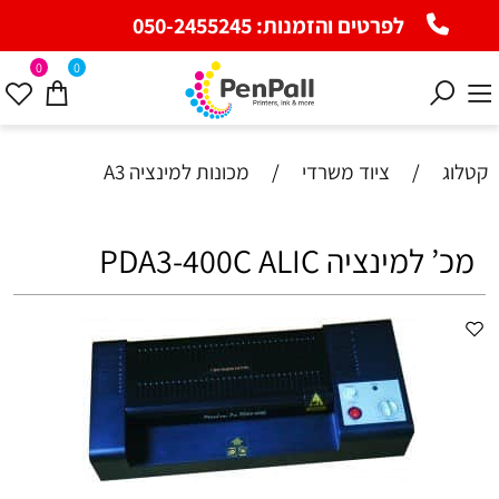
לפרטים והזמנות:
050-2455245
0
0
קטלוג
/
ציוד משרדי
/
מכונות למינציה A3
מכ’ למינציה PDA3-400C ALIC