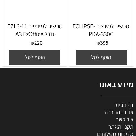
מכשיר למינציה -ECLIPSE
מכשיר למינצייה EZL3-11
PDA-330C
גודל A3 EzOffice
220
395
₪
₪
הוסף לסל
הוסף לסל
מידע באתר
דף הבית
אודות החברה
צור קשר
תקנון האתר
מדיניות משלוחים