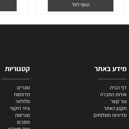
מחולק ל 4
ב
₪
120
₪
100
מחיר מבצע:
הו
הוסף לסל
 באתר
קטגוריות
ת
טונרים
החברה
מדפסות
ר
סלולאר