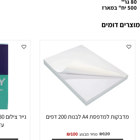
לום בגודל A3
26
 דומים
ת למדפסת A4 לבנות 200 דפים