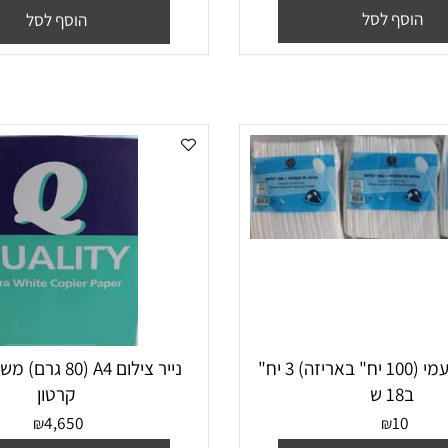
 לא בדואר)
מחולק ל 2
35
₪
120
₪
₪
100
מחיר מבצע:
סף לסל
הוסף לסל
כפיות חד פעמי (100 יח" באריזה) 3 יח"