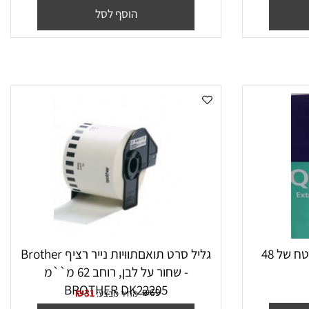
מחולק ל 8
₪
120
₪
100
מחיר מבצע:
הוסף לסל
נייר צילום A4 (80 גרם) משטח של 48
גליל סרט תואםתוויות נייר רציף Brother