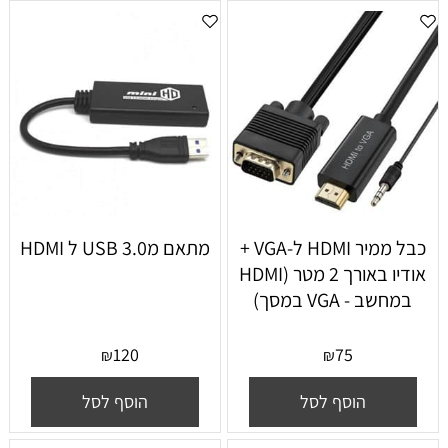
כבל ממיר HDMI ל-VGA +
מתאם מUSB 3.0 ל HDMI
אודיו באורך 2 מטר (HDMI
במחשב - VGA במסך)
120
75
₪
₪
הוסף לסל
הוסף לסל