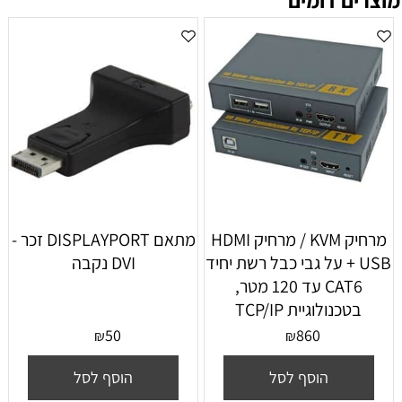
מוצרים דומים
מרחיק KVM / מרחיק HDMI
מתאם DISPLAYPORT זכר -
+ USB על גבי כבל רשת יחיד
DVI נקבה
CAT6 עד 120 מטר,
בטכנולוגיית TCP/IP
50
860
₪
₪
הוסף לסל
הוסף לסל