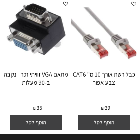
כבל רשת אורך 10 מ" CAT6
מתאם VGA זוויתי זכר - נקבה
צבע אפור
ב-90 מעלות
35
39
₪
₪
הוסף לסל
הוסף לסל