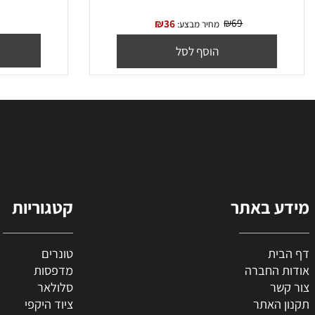
‏תוף תואם Brother DR1000
9
₪
69
₪
36
מחיר מבצע:
הו
הוסף לסל
 באתר
קטגוריות