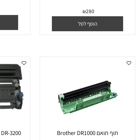
ף ברדר תואם Brother DR4000
תוף ברדר Dr2100 תואם Brother
280
₪
הו
הוסף לסל