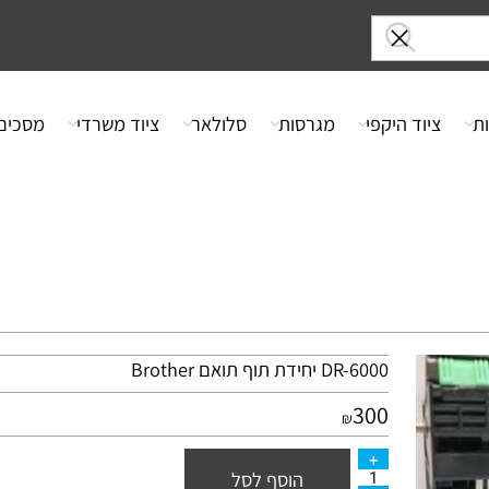
ציוד היקפי
מגרסות
סלולאר
ציוד משרדי
מסכים
DR-6000 יחידת תוף תואם Brother
300
₪