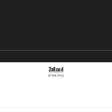
סניפים: הרצל 37 ראשון לציון
נייד:
050-2455245
טלפון קווי:
074-7026060
שעות פתיחה 10:00-18:00
בניית אתרים