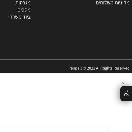
ת
טונרים
החברה
מדפסות
ר
סלולאר
האתר
ציוד היקפי
 משלוחים
מגרסות
מסכים
ציוד משרדי
Penpall © 2023 All Rights 