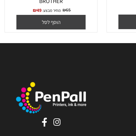
Brother DR-2
תוף תואם BROTHER DR2200
BROTHER
₪
65
₪
49
מחיר מבצע:
הוסף לסל