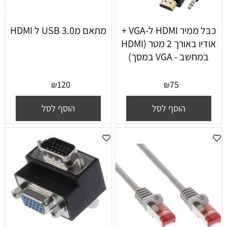
כבל ממיר HDMI ל-VGA +
מתאם מUSB 3.0 ל HDMI
אודיו באורך 2 מטר (HDMI
במחשב - VGA במסך)
120
75
₪
₪
הוסף לסל
הוסף לסל