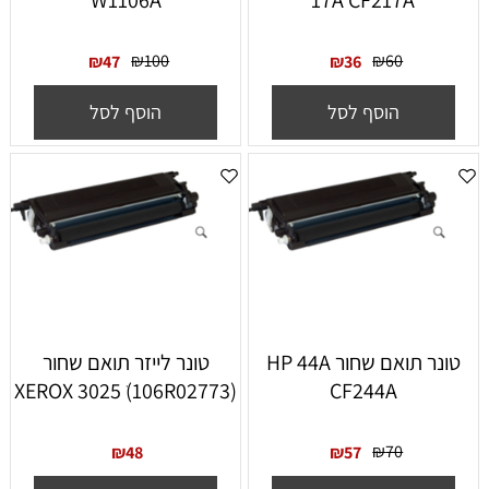
W1106A
17A CF217A
₪
100
₪
60
₪
47
₪
36
הוסף לסל
הוסף לסל
‏טונר תואם שחור HP 44A
טונר לייזר תואם שחור
(XEROX 3025 ׁ(106R02773
CF244A
₪
70
₪
48
₪
57