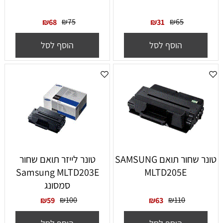
₪
75
₪
65
₪
68
₪
31
הוסף לסל
הוסף לסל
טונר שחור תואם SAMSUNG
‏טונר לייזר תואם שחור
Samsung MLTD203E
MLTD205E
סמסונג
₪
100
₪
110
₪
59
₪
63