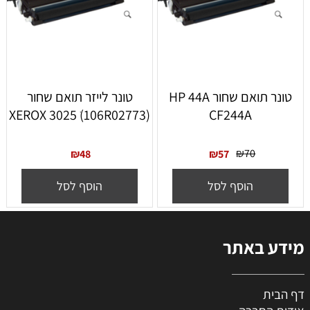
‏טונר תואם שחור HP 44A
טונר לייזר תואם שחור
(XEROX 3025 ׁ(106R02773
CF244A
₪
70
₪
48
₪
57
הוסף לסל
הוסף לסל
מידע באתר
דף הבית