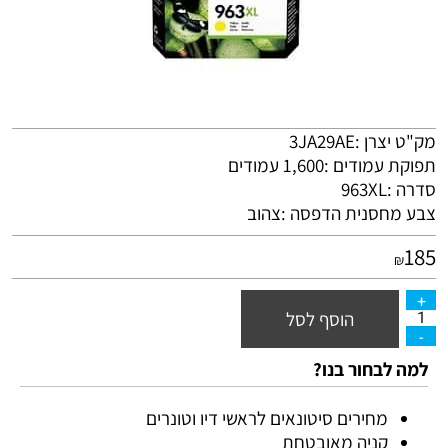
מק"ט יצרן :3JA29AE
תפוקת עמודים :1,600 עמודים
סדרה :963XL
צבע מחסנית הדפסה :צהוב
185
₪
הוסף לסל
למה לבחור בנו?
מחירים סיטונאים לראשי דיו וטונרים
קניה מאובטחת