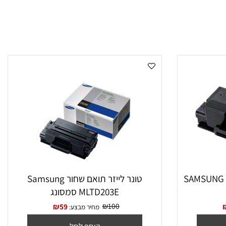
HP Color LaserJet Enterprise M552dn , HP Color LaserJet E
‏טונר לייזר תואם שחור Samsung
MLTD203E סמסונג