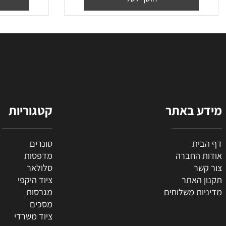
₪
100
₪
60
₪
36
מחיר מבצע:
מח
הוסף לסל
הו
 באתר
קטגוריות
ת
טונרים
החברה
מדפסות
ר
סלולאר
האתר
ציוד היקפי