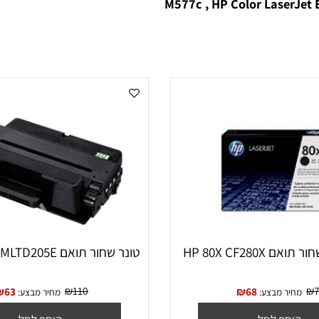
nterprise M553dn , HP Color LaserJet Enterprise M553n , HP 
M577c , HP Color Laser
HP 80X C
טונר שחור תואם SAMSUNG MLTD205E