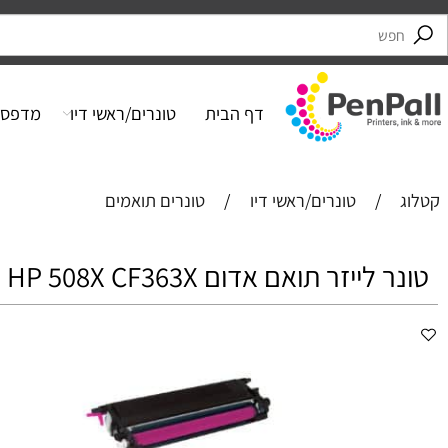
דף הבית
טונרים/ראשי דיו
מדפסות
/
טונרים/ראשי דיו
/
טונרים תואמים
לייזר תואם אדום HP 508X CF363X