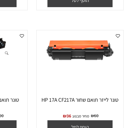
₪
75
₪
65
₪
34
מחיר מבצע:
מח
הוסף לסל
הו
 ‏לייזר תואם שחור HP 17A CF217A
‏טונר תואם שחור 106A W1106A