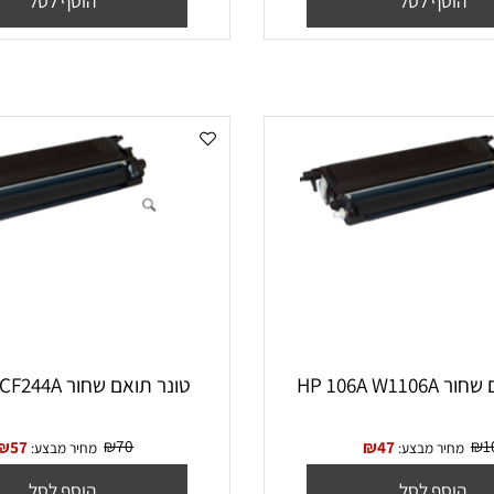
₪
110
₪
63
₪
68
יר מבצע:
מחיר מבצע:
סף לסל
הוסף לסל
HP 
‏טונר תואם שחור HP 44A CF244A