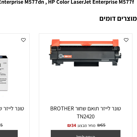
 תואם אדום ‏ HP 508X CF363X
התאמה למדפסות : Color LaserJet Enterprise Flow
Jet Enterprise M577dn , HP Color LaserJet Enterprise
 דומים
טונר לייזר תואם שחור BROTHER
טונר לייזר ‏שחור תואם F280X
TN2420