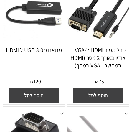
כבל ממיר HDMI ל-VGA +
מתאם מUSB 3.0 ל HDMI
אודיו באורך 2 מטר (HDMI
במחשב - VGA במסך)
120
75
₪
₪
הוסף לסל
הוסף לסל