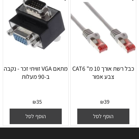
כבל רשת אורך 10 מ" CAT6
מתאם VGA זוויתי זכר - נקבה
צבע אפור
ב-90 מעלות
35
39
₪
₪
הוסף לסל
הוסף לסל