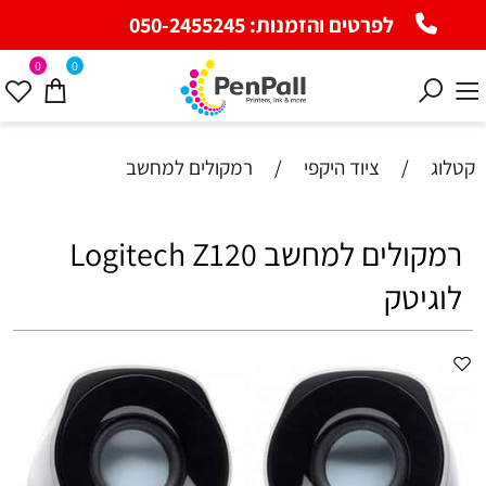
לפרטים והזמנות:
050-2455245
0
0
קטלוג
/
ציוד היקפי
/
רמקולים למחשב
רמקולים למחשב Logitech Z120
לוגיטק