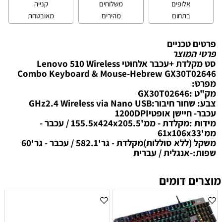
אלופים
משלוחים
קנייה
בתחום
מהירים
מאובטחת
פרטים טכניים
פרטי המוצר
סט מקלדת +עכבר אלחוטי Lenovo 510 Wireless
Combo Keyboard & Mouse-Hebrew GX30T02646
מפרט:
מק"ט :GX30T02646
צבע: שחור חיבור:GHz2.4 Wireless via Nano USB
עכבר- חיישן אופטי1200DPI
מידות :מקלדת - ממ'155.5x424x205.5 / עכבר -
ממ'61x106x33
משקל (ללא סוללות)מקלדת - גר'582.1 / עכבר - גר'60
שפות:-אנגלית / עברית
מוצרים דומים