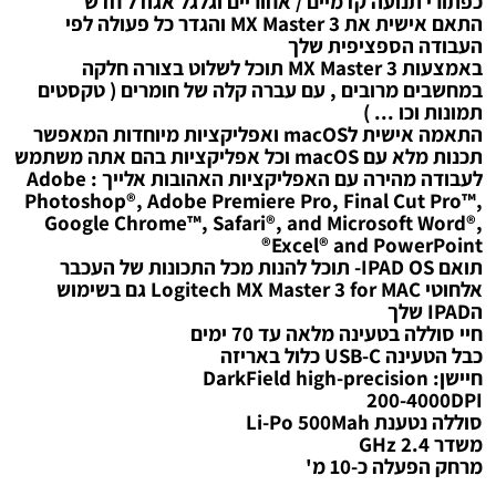
כפתורי תנועה קדמיים / אחוריים וגלגל אגודל חדש
התאם אישית את MX Master 3 והגדר כל פעולה לפי
העבודה הספציפית שלך
באמצעות MX Master 3 תוכל לשלוט בצורה חלקה
במחשבים מרובים , עם עברה קלה של חומרים ( טקסטים
תמונות וכו ... )
התאמה אישית לmacOS ואפליקציות מיוחדות המאפשר
תכנות מלא עם macOS וכל אפליקציות בהם אתה משתמש
לעבודה מהירה עם האפליקציות האהובות אלייך : Adobe
Photoshop®, Adobe Premiere Pro, Final Cut Pro™,
Google Chrome™, Safari®, and Microsoft Word®,
Excel® and PowerPoint®
תואם IPAD OS- תוכל להנות מכל התכונות של העכבר
אלחוטי Logitech MX Master 3 for MAC גם בשימוש
הIPAD שלך
חיי סוללה בטעינה מלאה עד 70 ימים
כבל הטעינה USB-C כלול באריזה
חיישן: DarkField high-precision
200-4000DPI
סוללה נטענת Li-Po 500Mah
משדר GHz 2.4
מרחק הפעלה כ-10 מ'