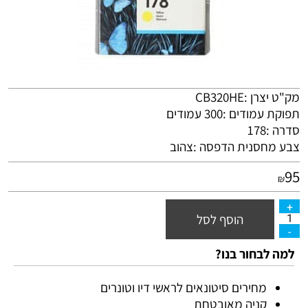
מק"ט יצרן :CB320HE
תפוקת עמודים :300 עמודים
סדרה :178
צבע מחסנית הדפסה :צהוב
95
₪
הוסף לסל
למה לבחור בנו?
מחירים סיטונאים לראשי דיו וטונרים
קניה מאובטחת