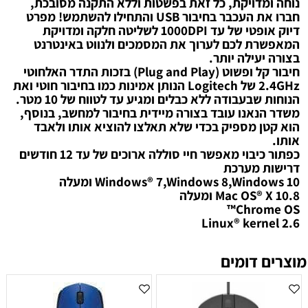
נוחה ומדויקת, כל זאת בפשטות וללא התקנה מסובכת,
חברו את העכבר בחיבור USB והתחילו להשתמש! מפרט
דיוק אופטי של עד 1000DPI לשליטה חלקה ומדויקת
המאפשרת לכם לערוך את המסמכים ולנווט באינטרנט
בצורה יעילה יותר.
חיבור קל ופשוט (Plug and Play) בזכות התדר האלחוטי
2.4GHz של Logitech הנותן אמינות כמו בחיבור חוטי ואת
הנוחות שבעבודה ללא כבלים ומגיע עד לטווח של 10 מטר.
משדר הנאנו עובד בצורה מיידית בחיבור למחשב, בנוסף,
הוא קטן מספיק בכדי שלא תאלצו להוציא אותו ולאבד
אותו.
כפתור כיבוי מאפשר חיי סוללה ארוכים של עד 12 חודשים
דרישות מערכת
Windows® 7,Windows 8,Windows 10 ומעלה
Mac OS® X 10.8 ומעלה
Chrome OS™
Linux® kernel 2.6
מוצרים דומים