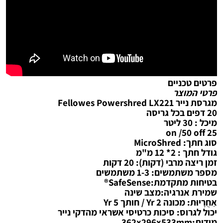
פרטים טכניים
פרטי המוצר
מגרסת נייר Fellowes Powershred LX221
20 דפים בכל גריסה
מיכל : 30 ליטר
25 on /50 off
סוג חתך: MicroShred
גודל חתך : 2* 12 מ"מ
זמן ריצה מרבי (דקות): 20 דקות
מספר משתמשים: 1-3 משתמשים
בטיחות מתקדמת:SafeSense®
שמירת אנרגיה:מצב שינה
אַחֲרָיוּת: מכונה 2 Yr / חותך 5 Yr
יכול לגרוס: סיכות כרטיסי אשראי מהדקי נייר
מידות:362x296x533mm