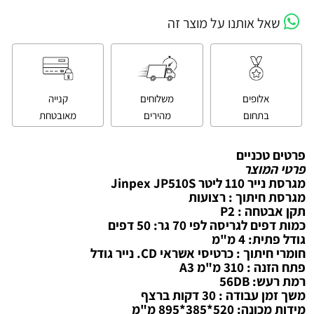
שאל אותנו על מוצר זה
אלופים
משלוחים
קנייה
בתחום
מהירים
מאובטחת
פרטים טכניים
פרטי המוצר
מגרסת נייר ‏110 ‏ליטר Jinpex JP510S
מגרסת חיתוך : רצועות
תקן אבטחה : P2
כמות דפים לגריסה לפי 70 גר: 50 דפים
גודל פתית: 4 מ"מ
חומרי חיתוך : כרטיסי אשראי CD. נייר גודל
פתח הזנה : 310 מ"מ A3
רמת רעש: 56DB
משך זמן עבודה : 30 דקות ברצף
מידות מכונה: 520*385*895 מ"מ