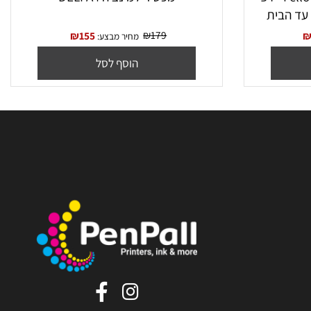
מכונת למינציה Fellowes Arc A4 +דפי
מכשיר למינציה DELI A4
₪
179
₪
155
מחיר מבצע:
הוסף לסל