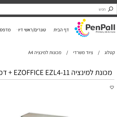
דף הבית
טונרים/ראשי דיו
מדפסות
/
ציוד משרדי
/
מכונות למינציה A4
ה EZOFFICE EZL4-11 + דפי למינציה+ משלוח חינם