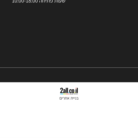
סניפים: הרצל 37 ראשון לציון
נייד:
050-2455245
טלפון קווי:
074-7026060
שעות פתיחה 10:00-18:00
בניית אתרים