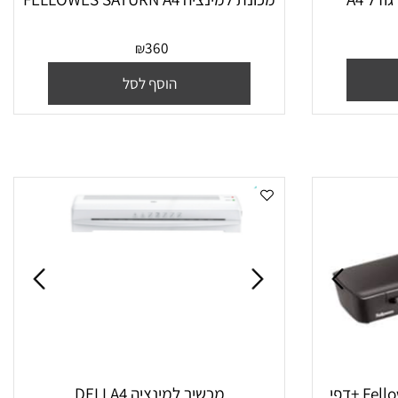
מכשיר למינציה EZL4-11 גודל A4
מכונת למינציה FELLOWES SATURN A4
360
₪
הוסף לסל