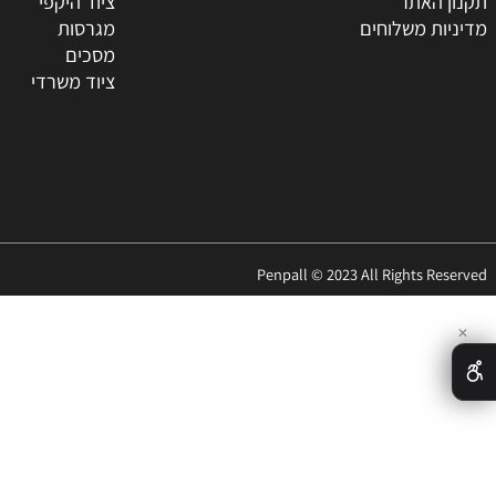
ת
טונרים
החברה
מדפסות
ר
סלולאר
האתר
ציוד היקפי
 משלוחים
מגרסות
מסכים
ציוד משרדי
Penpall © 2023 All Rights 