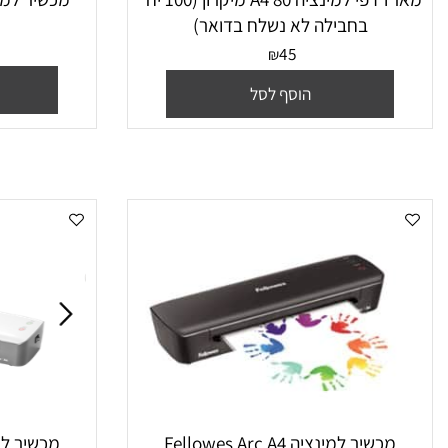
מארז דפי למינציה A4 80 מיקרון (100 יח"
‏מכשיר למינציה ajestic ML110HL
בחבילה לא נשלח בדואר)
45
₪
הו
הוסף לסל