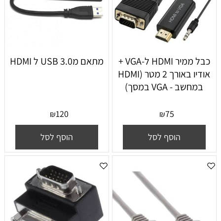
כבל ממיר HDMI ל-VGA +
מתאם מUSB 3.0 ל HDMI
אודיו באורך 2 מטר (HDMI
במחשב - VGA במסך)
120
75
₪
₪
הוסף לסל
הוסף לסל