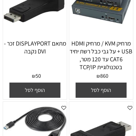
מרחיק KVM / מרחיק HDMI
מתאם DISPLAYPORT זכר -
+ USB על גבי כבל רשת יחיד
DVI נקבה
CAT6 עד 120 מטר,
בטכנולוגיית TCP/IP
50
860
₪
₪
הוסף לסל
הוסף לסל