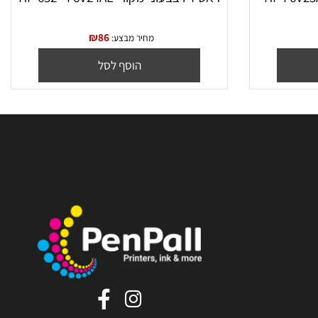
ראש דיו צבעוני מקורי HP 652 - F6V24AE
₪
86
מחיר מבצע:
הוסף לסל