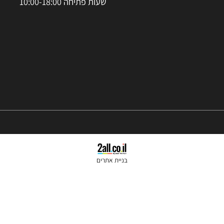
סניפים: הרצל 37 ראשון לציון
נייד:
050-2455245
טלפון קווי:
074-7026060
שעות פתיחה 10:00-18:00
בניית אתרים