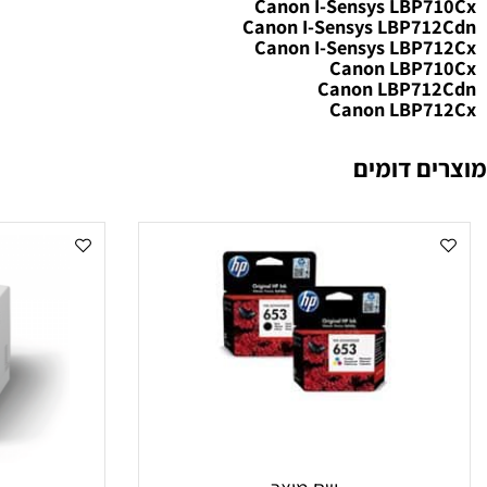
ול ‏Canon CRG040HC קנון
 למדפסות:
Canon I-Sensys LBP
Canon I-Sensys LBP7
Canon I-Sensys LBP
Canon LBP
Canon LBP7
Canon LBP
 דומים