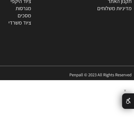
ת
טונרים
החברה
מדפסות
ר
סלולאר
האתר
ציוד היקפי
 משלוחים
מגרסות
מסכים
ציוד משרדי
Penpall © 2023 All Rights 