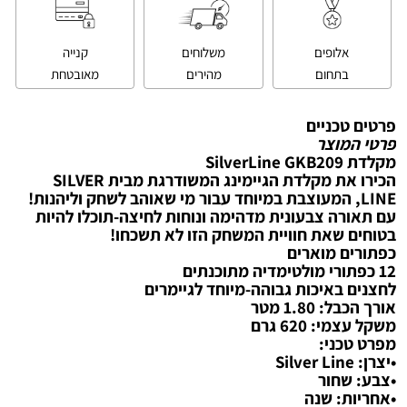
אלופים
משלוחים
קנייה
בתחום
מהירים
מאובטחת
פרטים טכניים
פרטי המוצר
‏מקלדת SilverLine GKB209
הכירו את מקלדת הגיימינג המשודרגת מבית SILVER
LINE, המעוצבת במיוחד עבור מי שאוהב לשחק וליהנות!
עם תאורה צבעונית מדהימה ונוחות לחיצה-תוכלו להיות
בטוחים שאת חוויית המשחק הזו לא תשכחו!
כפתורים מוארים
12 כפתורי מולטימדיה מתוכנתים
לחצנים באיכות גבוהה-מיוחד לגיימרים
אורך הכבל: 1.80 מטר
משקל עצמי: 620 גרם
מפרט טכני:
•יצרן: Silver Line
•צבע: שחור
•אחריות: שנה