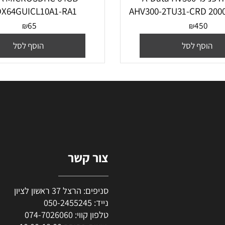
‏כונן קשיח ‏פנימי A-Data HV300
ATA MICROSDHC 64GB
SDX64GUICL10A1-RA1
AHV300-2TU31-CRD
65
45
₪
₪
סף לסל
הוסף לסל
צור קשר