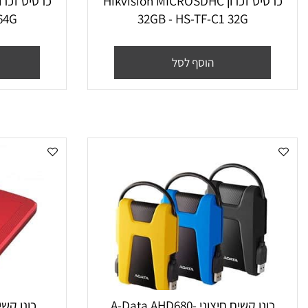
כרטיס זכרון Hikvision MICROSDHC
כרטיס
F-C1 64G
32GB - HS-TF-C1 32G
הוסף לסל
הו