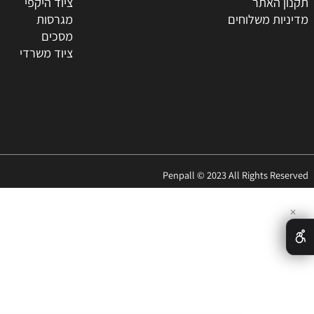
ת
טונרים
החברה
מדפסות
ר
סלולאר
האתר
ציוד היקפי
 משלוחים
מגרסות
מסכים
ציוד משרדי
Penpall © 2023 All Rights 