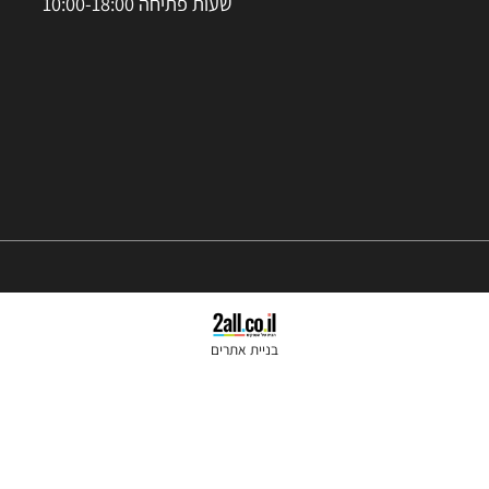
סניפים: הרצל 37 ראשון לציון
נייד:
050-2455245
טלפון קווי:
074-7026060
שעות פתיחה 10:00-18:00
בניית אתרים