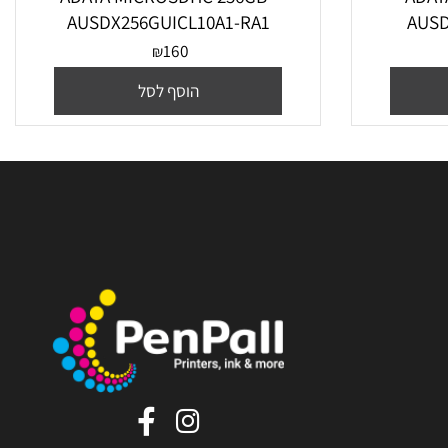
ADATA MICROSDHC 256GB -
AD
AUSDX256GUICL10A1-RA1
AU
160
₪
הוסף לסל