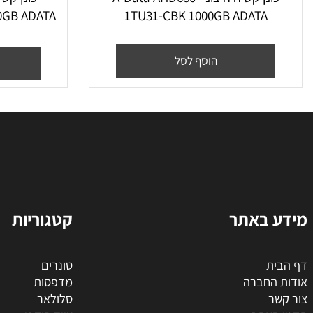
‏כונן קשיח ‏חיצוני A-Data AHD680-
 2000GB ADATA
1TU31-CBK 1000GB ADATA
0
הוסף לסל
הו
 באתר
קטגוריות