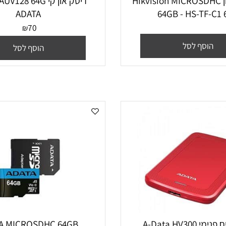
 זכרון Hikvision MICROSDHC
דיסק און קי UV128 64G
ADATA
64GB - HS-T
70
₪
סף לסל
הוסף לסל