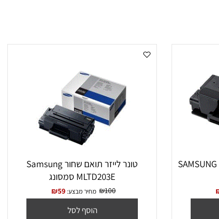
‏טונר לייזר תואם שחור Samsung
MLTD203E סמסונג
₪
100
₪
59
מחיר מבצע: