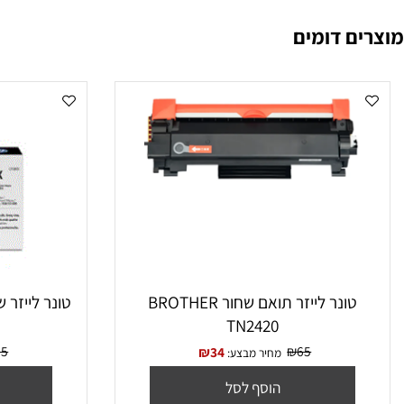
שחור Pantum PA260
 : PANTUM M6600NW/ P2506W
 דומים
טונר לייזר תואם שחור BROTHER
טונר לייזר ‏שחור תואם F280X
TN2420
₪
75
₪
65
₪
34
מחיר מבצע:
מח