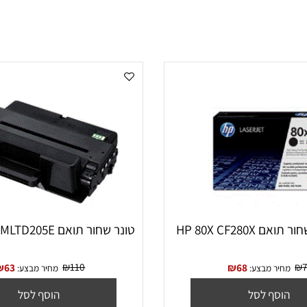
HP 80X C
טונר שחור תואם SAMSUNG MLTD205E
₪
110
₪
63
₪
68
יר מבצע:
מחיר מבצע: