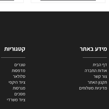
₪
100
₪
60
₪
36
מחיר מבצע:
מח
הוסף לסל
הו
 באתר
קטגוריות
ת
טונרים
החברה
מדפסות
ר
סלולאר
האתר
ציוד היקפי