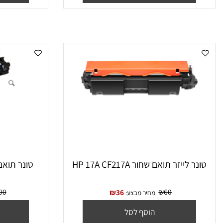
הוסף לסל
הו
 ‏לייזר תואם שחור HP 17A CF217A
‏טונר תואם שחור 106A W1106A