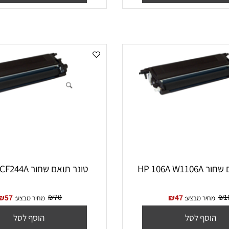
סף לסל
הוסף לסל
HP 
‏טונר תואם שחור HP 44A CF244A