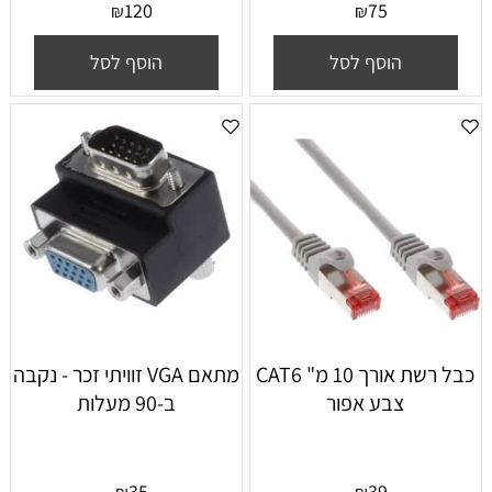
120
75
₪
₪
הוסף לסל
הוסף לסל
כבל רשת אורך 10 מ" CAT6
מתאם VGA זוויתי זכר - נקבה
צבע אפור
ב-90 מעלות
35
39