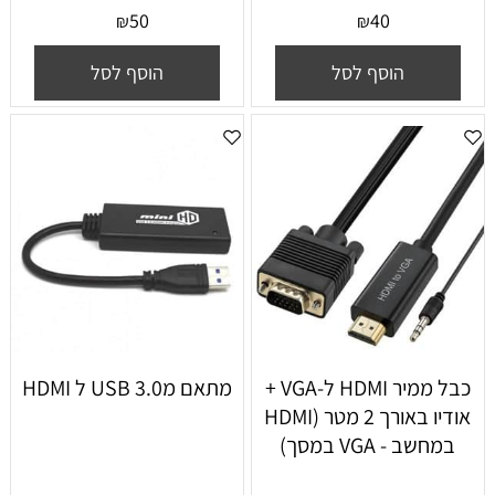
50
40
₪
₪
הוסף לסל
הוסף לסל
כבל ממיר HDMI ל-VGA +
מתאם מUSB 3.0 ל HDMI
אודיו באורך 2 מטר (HDMI
במחשב - VGA במסך)