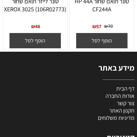
‏טונר תואם שחור HP 44A
טונר לייזר תואם שחור
(XEROX 3025 ׁ(106R02773
CF244A
₪
70
₪
48
₪
57
הוסף לסל
הוסף לסל
מידע באתר
דף הבית
אודות החברה
צור קשר
תקנון האתר
מדיניות משלוחים