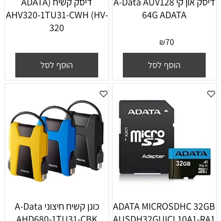
דיסק און קי A-Data AUV128
דיסק קשיח (ADATA
AHV320-1TU31-CWH (HV-
64G ADATA
320
70
₪
הוסף לסל
הוסף לסל
ADATA MICROSDHC 32GB
‏כונן קשיח ‏חיצוני A-Data
AHD680-1TU31-CBK
AUSDH32GUICL10A1-RA1