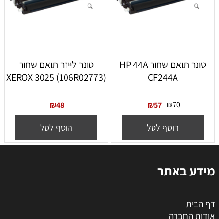
‏טונר תואם שחור HP 44A
טונר לייזר תואם שחור
(XEROX 3025 ׁ(106R02773
CF244A
₪
70
₪
48
₪
57
הוסף לסל
הוסף לסל
מידע באתר
דף הבית
אודות החברה