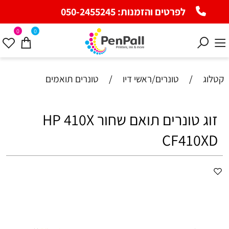
לפרטים והזמנות:
050-2455245
0
0
קטלוג
/
טונרים/ראשי דיו
/
טונרים תואמים
זוג ‏טונרים תואם שחור HP 410X
CF410XD