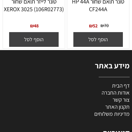
‏טונר תואם שחור HP 44A
טונר לייזר תואם שחור
(XEROX 3025 ׁ(106R02773
CF244A
₪
70
₪
48
₪
52
הוסף לסל
הוסף לסל
מידע באתר
דף הבית
אודות החברה
צור קשר
תקנון האתר
מדיניות משלוחים