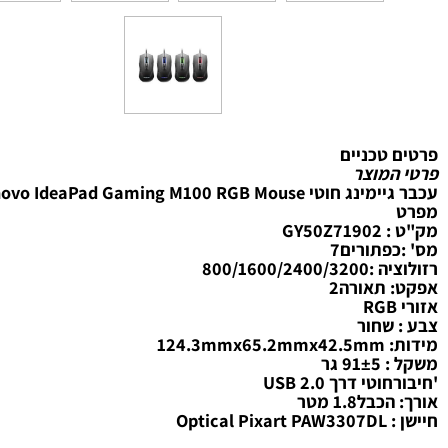
טכניים
מוצר
Lenovo IdeaPad Gaming M100 RGB Mous לנובו
GY5
פתורים7
800/1600/2
תאורה2
שחור
124.
 גר
י דרך USB 2.0