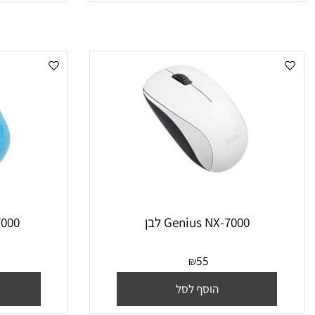
₪
30
מחיר מבצע:
הו
הוסף לסל
Genius NX-7000 לבן
us NX-7000