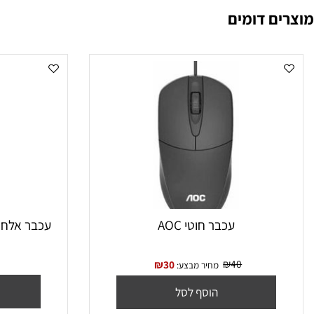
1.8 מטר
Opti
 דומים
עכבר חוטי AOC
עכבר אלחוטי Logitech M171 Retail
₪
40