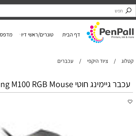
דף הבית
טונרים/ראשי דיו
מדפסות
/
ציוד היקפי
/
עכברים
ג ‏חוטי Lenovo IdeaPad Gaming M100 RGB Mouse לנובו