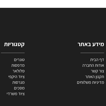
55
₪
הוסף לסל
הו
 באתר
קטגוריות
ת
טונרים
החברה
מדפסות
ר
סלולאר
האתר
ציוד היקפי