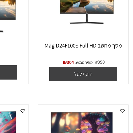
שב Mag D24F100S Full HD
0
₪
350
₪
304
מחיר מבצע:
הו
הוסף לסל