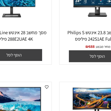
מסך מחשב ‏23.8 ‏אינטש Philips S
מסך מחשב ‏28 ‏אי
24 פיליפס
288E2UAE 4K פיליפס
₪
688
בצע:
הוסף לסל
סף לסל