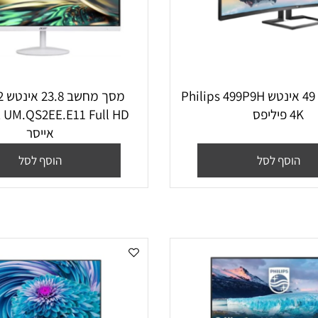
מסך מחשב ‏49 ‏אינטש Philips 499P9H
מסך מחשב ‏
ס
Y E UM.QS2EE.E11 Full HD
אייסר
סף לסל
הוסף לסל