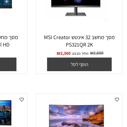
מסך מחשב ‏32 ‏אינטש MSI Creator
PS321QR 2K
2S1AE Full HD
₪
2,600
₪
2,360
מחיר מבצע:
מחיר מ
הוסף לסל
הו