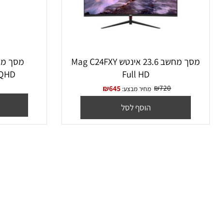
מסך מחשב ‏23.6 ‏אינטש Mag C24FXY
Full HD
6B1C/00 QHD
₪
720
₪
645
מחיר מבצע:
הו
הוסף לסל