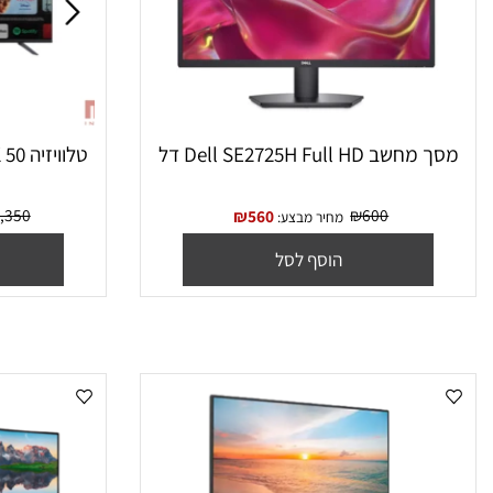
Dell SE2725H Full HD דל
טלוויזיה MAG GTV50D23 4K 50 אינטש
₪
1,350
₪
600
₪
560
מחיר מבצע:
מח
הוסף לסל
הו