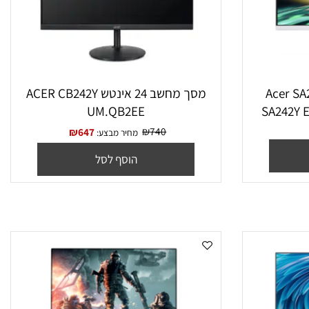
23.8 ‏אינטש Acer SA2
מסך מחשב 24 אינטש ACER CB242Y
UM.QB2EE
SA242
₪
740
₪
647
מחיר מבצע:
הוסף לסל