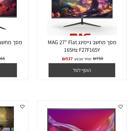
מסך מחשב גיימינג MAG 27" Flat
מסך מחשב Mag C32R240K Full HD
165Hz F27F165Y
₪
965
₪
750
₪
537
מחיר מבצע:
מח
הוסף לסל
הו