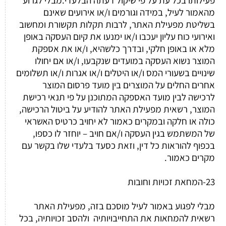
מהאמור לעיל, במידה וגורמים ו/או אירועים שאינם
בשליטת מפעילת האתר, לרבות תקלות תקשורת ומחשוב
ואירועי כוח עליון יעכבו ו/או ימנעו את קיום העסקה באופן
מלא או באופן חלקי, ובדרך כלשהיא, ו/או את אספקת
המוצר נשוא העסקה במועדים שנקבעו, ו/או אם יחולו
שינויים בשעורי המס ו/או היטלים ו/או אגרות ו/או תשלומים
אחרים החלים על המוצרים בין מועד פרסום המוצר
לרכישה לבין מועד האספקה המתוכנן על פי תנאי רכישת
המוצר, רשאית מפעילת האתר להודיע על ביטול הרכישה,
כולה או חלקה ובמקרים כאמור לא יחויב כרטיס האשראי
של המשתמש בגין העסקה ו/אם חויב – יוחזר לו כספו,
בכפוף להוראות כל דין, וזאת כסעד בלעדי שלו בקשר עם
מקרים כאמור.
23-המחאת זכויות וחובות
מבלי לפגוע באמור לעיל מוסכם בזה, מפעילת האתר
רשאית להמחאות את התחייבויותיה ולהסב זכויותיה, בכל