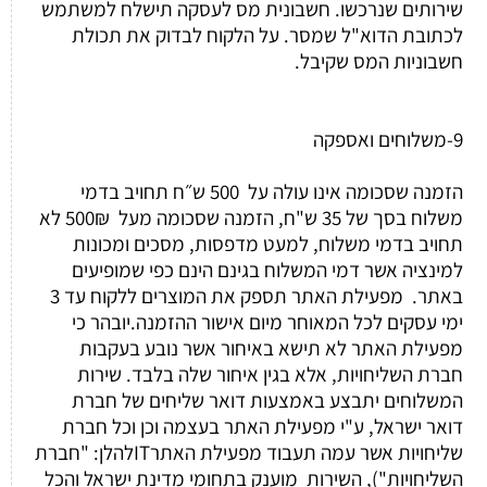
שירותים שנרכשו. חשבונית מס לעסקה תישלח למשתמש
לכתובת הדוא"ל שמסר. על הלקוח לבדוק את תכולת
חשבוניות המס שקיבל.
9-משלוחים ואספקה
הזמנה שסכומה אינו עולה על 500 ש״ח תחויב בדמי
משלוח בסך של 35 ש"ח, הזמנה שסכומה מעל 500₪ לא
תחויב בדמי משלוח, למעט מדפסות, מסכים ומכונות
למינציה אשר דמי המשלוח בגינם הינם כפי שמופיעים
באתר. מפעילת האתר תספק את המוצרים ללקוח עד 3
ימי עסקים לכל המאוחר מיום אישור ההזמנה.יובהר כי
מפעילת האתר לא תישא באיחור אשר נובע בעקבות
חברת השליחויות, אלא בגין איחור שלה בלבד. שירות
המשלוחים יתבצע באמצעות דואר שליחים של חברת
דואר ישראל, ע"י מפעילת האתר בעצמה וכן וכל חברת
שליחויות אשר עמה תעבוד מפעילת האתרITלהלן: "חברת
השליחויות"), השירות מוענק בתחומי מדינת ישראל והכל