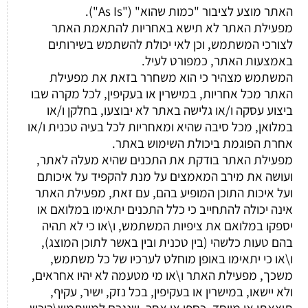
האתר מוצע לציבור "כמות שהוא" ("As Is").
מפעילת האתר לא תישא באחריות להתאמת האתר
לצורכי המשתמש, וכן לאי יכולת להשתמש בשירותים
באמצעות האתר, כמפורט לעיל.
המשתמש מצהיר כי הוא משחרר בזאת את מפעילת
האתר מכל אחריות, במישרין או בעקיפין, לכל מקרה שבו
ביצוע עסקה ו/או גלישה באתר לא יבוצעו, בחלקן ו/או
במלואן, מכל סיבה שהיא ומאחריות לכל בעיה טכנית ו/או
אחרת הפוגמת ביכולת השימוש באתר.
מפעילת האתר בודקת את התכנים שהיא מעלה לאתר,
ועושה את מירב המאמצים על מנת להקפיד על איכותם
ועל איכות התוכן המופיע בהם, עם זאת, מפעילת האתר
אינה יכולה להתחייב כי כלל התכנים יתאימו במלואם או
יספקו במלואם את ציפיות המשתמש, ו\או כי לא תהיה
בהם טעות כלשהי (בין טכנית ובין באשר לתוכן המוצג),
ו\או כי יתאימו באופן מוחלט לערכיו של כל משתמש,
משכך, מפעילת האתר ו\או מי מטעמה לא יהיו אחראים,
ולא יישאו, במישרין או בעקיפין, בכל נזק, ישיר, עקיף,
תוצאתי או מיוחד, כספי או אחר, שנגרם למשתמש\רוכש