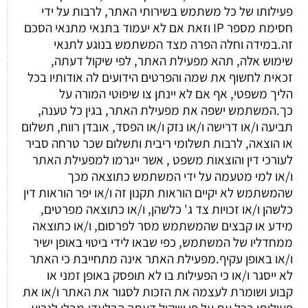
פעילותו של כל משתמש בשירותי האתר, לרבות על ידי
חסימת מספר IP וזאת אם לא יעמוד בתנאי מתנאי הסכם
זה.במידה וחלה הפרה מצד המשתמש בנוגע לתנאי
שימוש אלה, תהא מפעילת האתר, לפי שיקול דעתה,
זכאית לחשוף את שמה והפרטים הידועים לה אודותיו בכל
הליך משפטי, אף אם לא יינתן צו שיפוטי המורה על
כך.המשתמש ישפה את מפעילת האתר, בגין כל טענה,
תביעה ו/או דרישה ו/או נזק ו/או הפסד, אובדן רווח, תשלום
או הוצאה, לרבות תשלומי ריבית ותשלום שכר טרחה סביר
לעורכי דין והוצאות משפט , אשר ייגרמו למפעילת האתר
ו/או למי מטעמה על ידי המשתמש כתוצאה מכך
שהמשתמש לא יקיים הוראות תקנון זה ו/או יפר הוראות דין
כלשהן ו/או זכויות צד ג' כלשהן, ו/או כתוצאה מפרטים,
מידע או קבצים שהמשתמש מסר לפרסום, ו/או כתוצאה
ממחדליו של המשתמש, כפי שבאו לידי ביטוי באופן ישיר
ו/או באופן עקיף.מפעילת האתר אינה מתחייבת כי האתר
לא ייסגר ו/או כי הפעילות בו לא תופסק באופן זמני או
קבוע ושומרת לעצמה את הזכות לסגור את האתר ו/או את
פעילותו בכל עת על פי שיקול דעתה הבלעדי.מבלי לגרוע