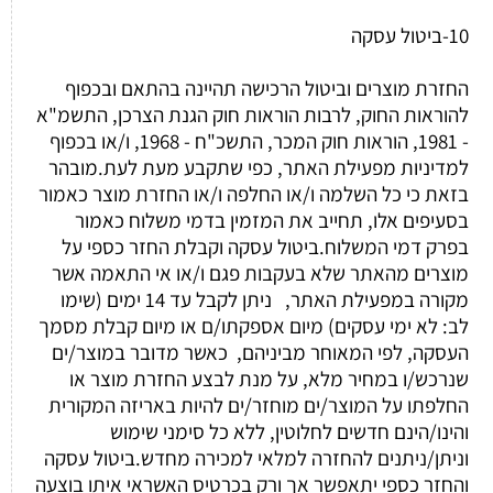
10-ביטול עסקה
החזרת מוצרים וביטול הרכישה תהיינה בהתאם ובכפוף
להוראות החוק, לרבות הוראות חוק הגנת הצרכן, התשמ"א
- 1981, הוראות חוק המכר, התשכ"ח - 1968, ו/או בכפוף
למדיניות מפעילת האתר, כפי שתקבע מעת לעת.מובהר
בזאת כי כל השלמה ו/או החלפה ו/או החזרת מוצר כאמור
בסעיפים אלו, תחייב את המזמין בדמי משלוח כאמור
בפרק דמי המשלוח.ביטול עסקה וקבלת החזר כספי על
מוצרים מהאתר שלא בעקבות פגם ו/או אי התאמה אשר
מקורה במפעילת האתר, ניתן לקבל עד 14 ימים (שימו
לב: לא ימי עסקים) מיום אספקתו/ם או מיום קבלת מסמך
העסקה, לפי המאוחר מביניהם, כאשר מדובר במוצר/ים
שנרכש/ו במחיר מלא, על מנת לבצע החזרת מוצר או
החלפתו על המוצר/ים מוחזר/ים להיות באריזה המקורית
והינו/הינם חדשים לחלוטין, ללא כל סימני שימוש
וניתן/ניתנים להחזרה למלאי למכירה מחדש.ביטול עסקה
והחזר כספי יתאפשר אך ורק בכרטיס האשראי איתו בוצעה