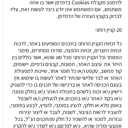
להימנע מקבלת Cookies בדפדפן אשר בו אתה
משתמש, אם המשתמש אינו יודע כיצד לעשות זאת, עליו
לבדוק בקובץ העזרה של הדפדפן.
20-קניין רוחני
כל זכויות הקניין הרוחני בתכנים המופיעים באתר, לרבות
זכויות היוצרים, זכויות ההפצה, סודות מסחריים, סימני
המסחר וכל הקניין הרוחני מכל סוג שהוא, אשר כוללים בין
היתר את עיצוב האתר, תמונות, קבצים גרפיים, יישומים,
קוד מחשב, טקסט ו/או כל חומר אחר, שייכות למפעילת
האתר או לצד שלישי שהתיר לאתר לעשות בו שימוש.אין
בעצם הכניסה לאתר או ברכישה של תכנים בו כדי להעניק
רישיון ו\או זכות כלשהם בתכולת האתר ו\או בחלק ממנה
ו\או בקוד האתר ו\או בתכנים.אין להעתיק ו/או לשכפל
באופן מלא או חלקי, להציג בפומבי, להפיץ, לבצע בפומבי,
להעביר לרשות הציבור, לשנות, לעבד או ליצור יצירות
נגזרות, למכור או להשכיר כל חלק מהתכנים הנ"ל, בכל
אמצעי ומדיה שהיא, ו\או לפרסם ו\או לשדר ו\או להקרין