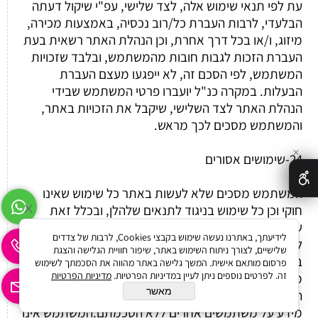
עת לפי תנאי שימוש אלה, לצד שלישי, עפ"י שיקול דעתה
הבלעדי, לרבות העברת כל/רוב נכסיה, באמצעות מכירה,
מיזוג, ו/או בכל דרך אחרת, וכן הנהלת האתר רשאית בעת
העברת הזכות לגבות חובות מהמשתמש, ובלבד שזכויות
המשתמש, לפי הסכם זה, לא ייפגעו מעצם העברת
הבעלות. במקרה כנ"ל יועברו פרטי המשתמש שבידי
הנהלת האתר לצד השלישי, שיקבל את הזכויות באתר,
והמשתמש מסכים לכך מראש.
✕
24-שימושים אסורים
המשתמש מסכים שלא לעשות באתר כל שימוש שאינו
חוקי וכן כל שימוש בניגוד לתנאים שלהלן, ובכלל זאת
שימוש שעלול להביא לפגיעה או השבתה של האתר או
לידיעתך, באתרנו נעשה שימוש בקבצי Cookies, לרבות של צדדים
לפגיעה בחוויית המשתמש של משתמשים אחרים
שלישיים, לצורך ניתוח השימוש באתר, שיפור חוויית הגלישה והצגת
באתר.המשתמש מסכים שלא להשיג או לנסות להשיג
פרסום מותאם אישית. המשך גלישה באתר מהווה את הסכמתך לשימוש
זה. לפרטים נוספים ניתן לעיין במדיניות הפרטיות.
מדיניות הפרטיות
מידע או חומר הכלול באתר בכל אמצעי אחר מלבד
מאשר
האמצעים שמספק האתר למשתמשיו, וכן שלא לאסוף כל
מידע על משתמשים אחרים ללא הסכמתם.המשתמש אינו