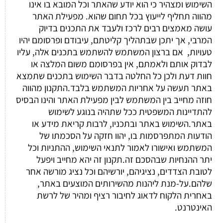
השימוש ומצהיר כי הוא יודע שהאתר וכל המובא בו אינו
מהווה תחליף לייעוץ בכל תחום שהוא. מפעילת האתר
עושה מאמצים רבים לרכז ולעבד את התכנים בדיוק
המרבי, אך יתכן שבתהליך קליטתם, עיבודם ופרסומם יהיו
טעויות, אם ברצון המשתמש להשתמש בתכנים אלה, עליו
לבדוק אותם ולאמתם, אין בפרסומם משום המלצה או
חוות דעת ולכן כל החלטה בדבר השימוש בתכנים שתמצא
באתר תעשה על אחריות המשתמש בלבד.התקנון מהווה
חוזה מחייב בין המשתמש לבין מפעילת האתר והינו הבסיס
להתדיינות המשפטית ככל שתהיה בנוגע לשימוש
באתר.השימוש באתר ובתכניו, לרבות קריאת מידע או
הודעות המתפרסמות בו, יהוו חזקה על הסכמתו של
המשתמש ואישורו לאמור לתנאי השימוש, ההתניות וכל
יתר ההנחיות שבהסכם זה.תקנון זה יהא מחייב ויפעל
לטובת הצדדים, נציגיהם, יורשיהם וכל נציג מורשה אחר
שלהם.על-מנת ליהנות מהשירותים המוצעים באתר,
באחרית הלקוח לדאוג לחיבור רציף ומהיר של לרשת
האינטרנט.