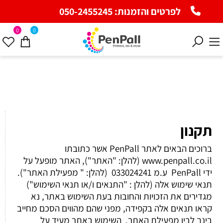
לפרטים והזמנות:
050-2455245
0
0
תקנון
ברוכים הבאים לאתר PenPall אשר כתובתו
www.penpall.co.il (להלן: "האתר"), האתר מופעל על
ידי PenPall ע.מ 033024241 (להלן: " מפעילת האתר").
תנאי שימוש אלה (להלן : "התנאים ו/או תנאי השימוש")
מגדירים את הזכויות והחובות בעת השימוש באתר, נא
קראו תנאים אלה בקפידה, מפני שהם מהווים הסכם מחייב
בינך לבין מפעילת האתר. השימוש באתר מעיד על