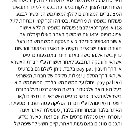
השירותים ולהפוך ללקוח במערכת בכפוף למילוי התנאים
המצטברים המפורטים להלן:המשתמש הנו כשיר לבצע
פעולות משפטיות מחייבות. במידה והנך קטין (מתחת לגיל
18) או אינך זכאי לבצע פעולות משפטיות ללא אישור
אפוטרופוס, יראו את שימושך באתר כאילו קיבלת את
אישור האפוטרופוס לביצוע העסקה.המשתמש הנו בעל
תעודת זהות ישראלית תקפה או תאגיד המאוגד והרשום
כדין בישראל.הרכישה באתר הינה באמצעות כרטיס
אשראי והעסקה תתבצע לאחר אישורה ע"י חברת האשראי
או דרך חשבון pay pal בלבד, ניתן לשלם גם בכרטיס
אשראי דרך הטלפון. עמלות סליקה של חברות האשראי
ו/או pay pal יחולו על המשתמש בלבד. המשתמש הוא
בעל תא דואר אלקטרוני ברשת האינטרנט ובעל כתובת
בישראל.יודגש כי פרטי כרטיס האשראי יהיו מצויים ו/או
יישמרו ו/או ינוהלו ע"י חברת הסליקה עמה תעבוד מפעילת
האתר בלבד ובאחריותה בלבד, מפעילת האתר אינה
שומרת ו/או מנהלת פרטים אלו. עם זאת, כאשר מידע
ותכנים מוזנים באמצעות האתר, קיים חשש לחשיפה של