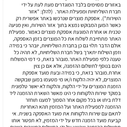
באזורים מסוימים בלבד המוגדרים מעת לעת על ידי
חברת השליחויות ומפעילת האתר. (להלן: "אזור
השירות"). אספקת מוצרים שנרכשו באתר אפשרית רק
כאשר המען המבוקש נמצא בתוך אזור השירות, ואין מניעה
טכנית או אחרת המונעת אספקת מוצרים כאמור. מפעילת
האתר מתחייבת לשלוח את כל המוצרים בזמן האספקה,
אולם הדבר תלוי גם כן בחברת השליחויות, יובהר כי במידה
וזמן השילוח יתארך בשל חברת השליחויות, לא תהיה כל
טענה כלפי מפעילת האתר.מובהר בזאת, כי דמי המשלוח
הינם בנוסף לתשלום ההזמנה, אלא אם כן צוין
אחרת.מובהר בזאת, כי במידה ובעת מועד אספקת
המוצרים, לא יהיה הלקוח ו/או מי מטעמו במען שבוקשה
הזמנת המוצרים על ידי הלקוח, והלקוח לא יאשר טלפונית
במוקד שירות הלקוחות כי הינו מאשר השארת ההזמנה ליד
דלת ביתו או בכל מקום אחר הסמוך למענו תוחזר
ההזמנה למפעילת האתר ועל המזמין תהא האחריות
לתאם עם שירות הלקוחות את מועד האספקה בשנית. אי
קביעת מועד הזמנה חדש על ידי המזמין, לא תפטור אותו
מתשלום ההזמנה שבוצע על ידו.במשלוח המוצרים בשנית