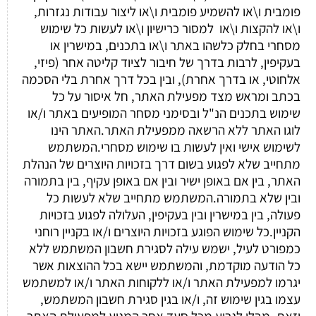
פומבית ו\או להשמיע פומבית ו\או ליצור עבודות נגזרות,
ו\או להקצות ו\או למסור כרישיון ו\או לעשות כל שימוש
מסחרי בחלק כלשהו באתר ו\או בתכנים, במישרין או
בעקיפין, לרבות בדרך של חיבור לציוד קליטה אחר (פיזי,
אלחוטי, או בדרך אחרת), ובין בכל דרך אחרת בלי הסכמה
בכתב ומראש מצד מפעילת האתר, חל איסור על כל
שימוש בתכנים הנ"ל ובסימני מסחר המופיעים באתר ו/או
לוגו האתר ללא הרשאה ממפעילת האתר.האתר הינו
לשימוש אישי ואין לעשות בו שימוש מסחרי.המשתמש
מתחייב שלא לפגוע בשום דרך בזכויות היוצרים של הנהלת
האתר, בין אם באופן ישיר ובין אם באופן עקיף, בין בתמורה
ובין שלא בתמורה.המשתמש מתחייב שלא לעשות כל
פעולה, בין במישרין ובין בעקיפין, העלולה לפגוע בזכויות
הקניין.כל שימוש הפוגע בזכויות היוצרים ו/או בקניין רוחני
כמפורט לעיל, ישמש עילה לסגירת חשבון המשתמש ללא
כל הודעה מוקדמת, והמשתמש יישא בכל ההוצאות אשר
יגרמו למפעילת האתר ו/או ללקוחות האתר ו/או למשתמש
עצמו בגין שימוש זה, ו/או בגין סגירת חשבון המשתמש,
וזאת, מבלי לגרוע מכל סעד אחר המגיע למפעילת האתר