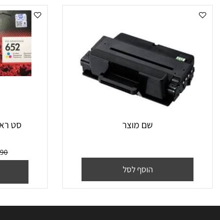
שם מוצר
סט ראשי דיו מקו
₪
190
מח
הוסף לסל
הו