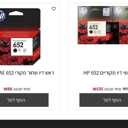
ריים HP 652
ראש דיו שחור מקורי 652 HP F6V25AE
₪
88
₪
135
יר מבצע:
מחיר מבצע:
סף לסל
הוסף לסל