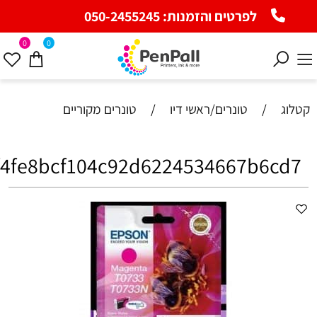
לפרטים והזמנות:
050-2455245
0
0
ג
/
טונרים/ראשי דיו
/
טונרים מקוריים
bef4fe8bcf104c92d6224534667b6c