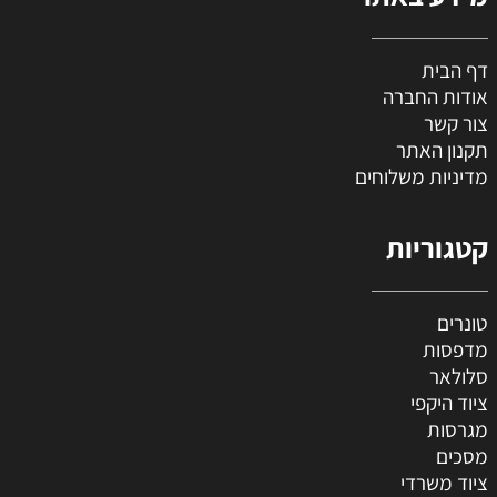
בית
ת החברה
קשר
ן האתר
ות משלוחים
וריות
ם
ות
אר
היקפי
ות
ם
משרדי